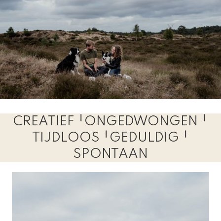
CREATIEF ╵ONGEDWONGEN ╵
TIJDLOOS ╵GEDULDIG ╵
SPONTAAN